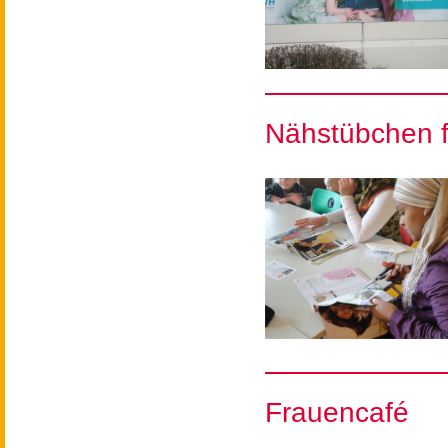
Nähstübchen f
Frauencafé