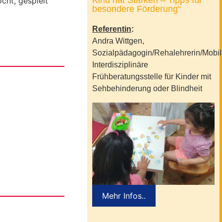
Kind hat Stärken – Tipps für
cht, gespielt
besondere Förderung“
Referentin
:
Andra Wittgen,
Sozialpädagogin/Rehalehrerin/Mobilit
Interdisziplinäre
Frühberatungsstelle für Kinder mit
Sehbehinderung oder Blindheit
Mehr Infos..