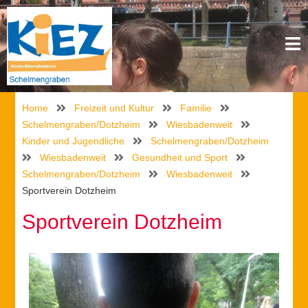
Home
Freizeit und Kultur
Familie
Schelmengraben/Dotzheim
Wiesbadenweit
Kinder und Jugendliche
Schelmengraben/Dotzheim
Wiesbadenweit
Gesundheit und Sport
Schelmengraben/Dotzheim
Wiesbadenweit
Sportverein Dotzheim
Sportverein Dotzheim