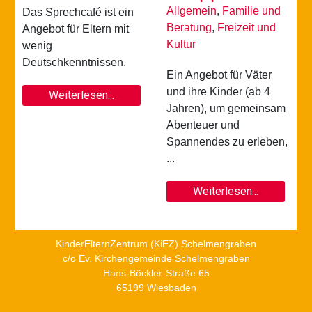
Allgemein
,
Familie und
Das Sprechcafé ist ein
Beratung
,
Freizeit und
Angebot für Eltern mit
Kultur
wenig
Deutschkenntnissen.
Ein Angebot für Väter
und ihre Kinder (ab 4
Weiterlesen...
Jahren), um gemeinsam
Abenteuer und
Spannendes zu erleben,
...
Weiterlesen...
KinderElternZentrum (KiEZ) Schelmengraben
c/o Ev. Kirchengemeinde Schelmengraben
Hans-Böckler-Straße 65
65199 Wiesbaden