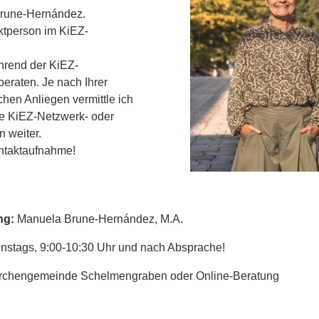
Brune-Hernández.
aktperson im KiEZ-
hrend der KiEZ-
beraten. Je nach Ihrer
chen Anliegen vermittle ich
re KiEZ-Netzwerk- oder
 weiter.
ontaktaufnahme!
ng:
Manuela Brune-Hernández, M.A.
nstags, 9:00-10:30 Uhr und nach Absprache!
Kirchengemeinde Schelmengraben oder Online-Beratung