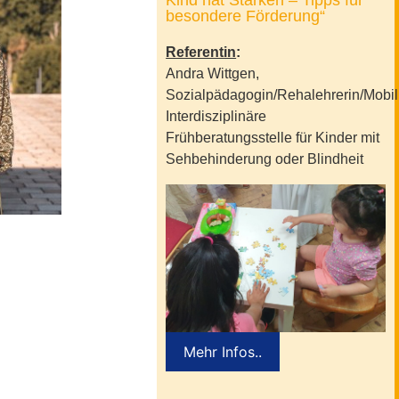
Kind hat Stärken – Tipps für
besondere Förderung“
Referentin
:
Andra Wittgen,
Sozialpädagogin/Rehalehrerin/Mobilit
Interdisziplinäre
Frühberatungsstelle für Kinder mit
Sehbehinderung oder Blindheit
Mehr Infos..