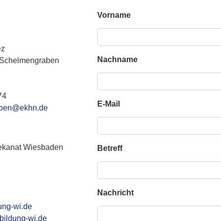
Vorname
ez
Nachname
e Schelmengraben
74
E-Mail
aben@ekhn.de
Dekanat Wiesbaden
Betreff
Nachricht
ung-wi.de
bildung-wi.de