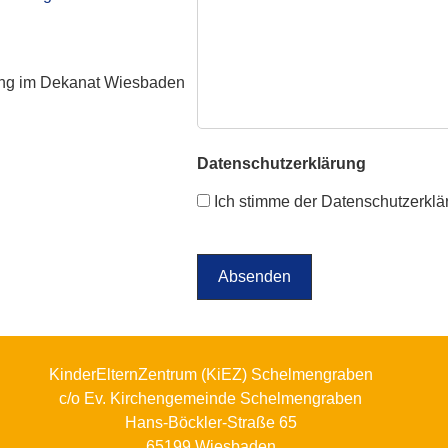
dung im Dekanat Wiesbaden
Datenschutzerklärung
Ich stimme der Datenschutzerklä
KinderElternZentrum (KiEZ) Schelmengraben
c/o Ev. Kirchengemeinde Schelmengraben
Hans-Böckler-Straße 65
65199 Wiesbaden