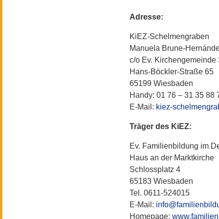
Adresse:
KiEZ-Schelmengraben
Manuela Brune-Hernánd
c/o Ev. Kirchengemeind
Hans-Böckler-Straße 65
65199 Wiesbaden
Handy: 01 76 – 31 35 88 
E-Mail:
kiez-schelmengr
Träger des KiEZ:
Ev. Familienbildung im 
Haus an der Marktkirche
Schlossplatz 4
65183 Wiesbaden
Tel. 0611-524015
E-Mail:
info@familienbild
Homepage:
www.familien