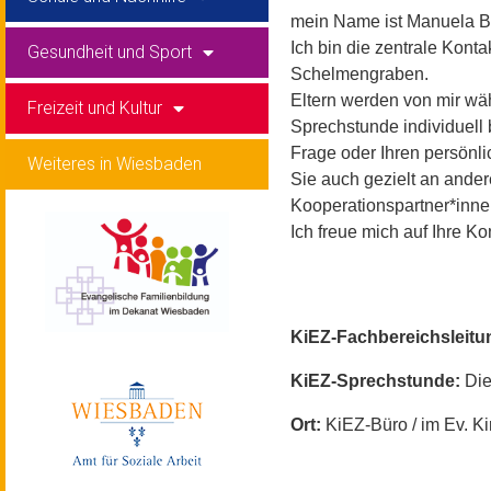
mein Name ist Manuela 
Ich bin die zentrale Kont
Gesundheit und Sport
Schelmengraben.
Eltern werden von mir wä
Freizeit und Kultur
Sprechstunde individuell 
Frage oder Ihren persönli
Weiteres in Wiesbaden
Sie auch gezielt an ande
Kooperationspartner*innen
Ich freue mich auf Ihre K
KiEZ-Fachbereichsleitu
KiEZ-Sprechstunde:
Die
Ort:
KiEZ-Büro / im Ev. 