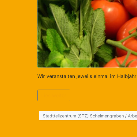
Wir veranstalten jeweils einmal im Halbj
Lies weiter
Stadtteilzentrum (STZ) Schelmengraben / Arbe