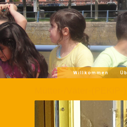
Willkommen
Üb
Mütter-/Väter-(PEKiP