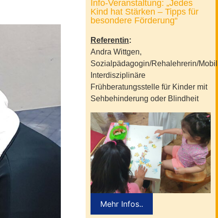
Info-Veranstaltung: „Jedes
Kind hat Stärken – Tipps für
besondere Förderung“
Referentin
:
Andra Wittgen,
Sozialpädagogin/Rehalehrerin/Mobilit
Interdisziplinäre
Frühberatungsstelle für Kinder mit
Sehbehinderung oder Blindheit
Mehr Infos..