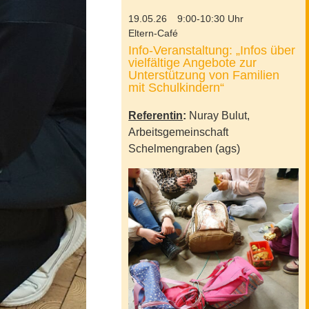
19.05.26
9:00-10:30 Uhr
Eltern-Café
Info-Veranstaltung: „Infos über
vielfältige Angebote zur
Unterstützung von Familien
mit Schulkindern“
Referentin
:
Nuray Bulut,
Arbeitsgemeinschaft
Schelmengraben (ags)